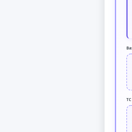
Ba
TC