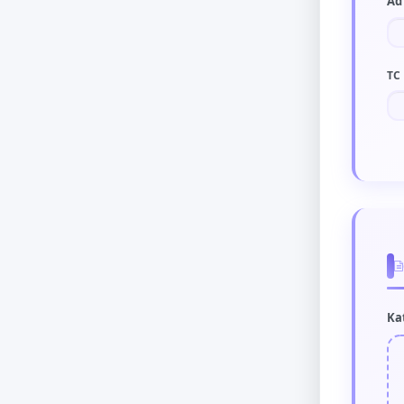
Ad
TC
Ka