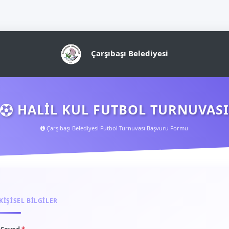
Çarşıbaşı Belediyesi
HALİL KUL FUTBOL TURNUVASI
Çarşıbaşı Belediyesi Futbol Turnuvası Başvuru Formu
KIŞISEL BILGILER