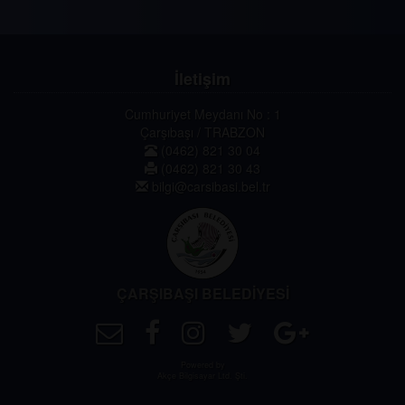
İletişim
Cumhuriyet Meydanı No : 1
Çarşıbaşı / TRABZON
(0462) 821 30 04
(0462) 821 30 43
bilgi@carsibasi.bel.tr
ÇARŞIBAŞI BELEDİYESİ
Powered by
Akçe Bilgisayar Ltd. Şti.