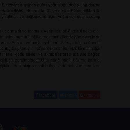
r . Bu köyler arasında nüfus yoğunluğu değişik bir durum
 kalabalıktır . Burada km2 ' ye düşen nüfus miktarı ile
ının yapılması ve balıkçılık nüfusun yoğunlaşmasına sebep
 ; ormanlı ve tarıma elverişli olmadığı görülmektedir .
mesine neden teşkil etmektedir . İlçede göç olayı iç ve
Bursa , Ankara ve başka şehirlerimizle yurtdışına önemli
üş başlatmıştır .Köylerdeki nüfusun bir kısmının ilçe
flerle ilçede aileler ve akrabalar arasında aile bağları
i olduğu görülmektedir.Ülke genelindeki eğilime paralel
ildir . Halk plajı , çocuk bahçesi , futbol stadı , park ve
facebook
twitter
google