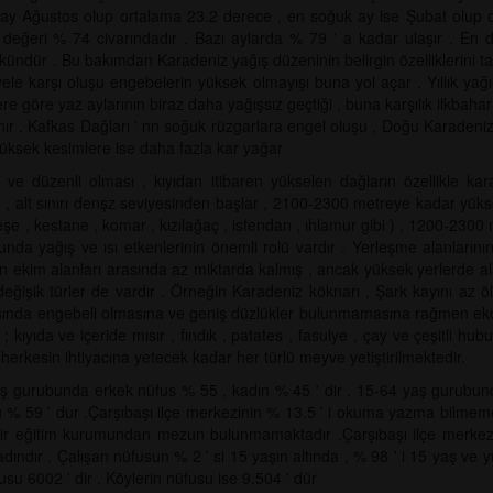
k ay Ağustos olup ortalama 23.2 derece , en soğuk ay ise Şubat olup 
 değeri % 74 civarındadır . Bazı aylarda % 79 ' a kadar ulaşır . En
ndür . Bu bakımdan Karadeniz yağış düzeninin belirgin özelliklerini taşır
le karşı oluşu engebelerin yüksek olmayışı buna yol açar . Yıllık yağ
 göre yaz aylarının biraz daha yağışsız geçtiği , buna karşılık ilkbahar
nır . Kafkas Dağları ' nn soğuk rüzgarlara engel oluşu , Doğu Karadeniz D
 yüksek kesimlere ise daha fazla kar yağar
a ve düzenli olması , kıyıdan itibaren yükselen dağların özellikle k
, alt sınırı denşz seviyesinden başlar , 2100-2300 metreye kadar yük
şe , kestane , komar , kızılağaç , isfendan , ıhlamur gibi ) , 1200-2300 
a yağış ve ısı etkenlerinin önemli rolü vardır . Yerleşme alanlarının 
kim alanları arasında az miktarda kalmış , ancak yüksek yerlerde alan
 değişik türler de vardır . Örneğin Karadeniz köknarı , Şark kayını az 
asında engebeli olmasına ve geniş düzlükler bulunmamasına rağmen ekono
 kıyıda ve içeride mısır , fındık , patates , fasulye , çay ve çeşitli hubu
e herkesin ihtiyacına yetecek kadar her türlü meyve yetiştirilmektedir.
yaş gurubunda erkek nüfus % 55 , kadın % 45 ' dir . 15-64 yaş gurubun
 % 59 ' dur .Çarşıbaşı ilçe merkezinin % 13.5 ' i okuma yazma bilmeme
bir eğitim kurumundan mezun bulunmamaktadır .Çarşıbaşı ilçe merkezi
adındır . Çalışan nüfusun % 2 ' si 15 yaşın altında , % 98 ' i 15 yaş ve
u 6002 ' dir . Köylerin nüfusu ise 9.504 ' dür