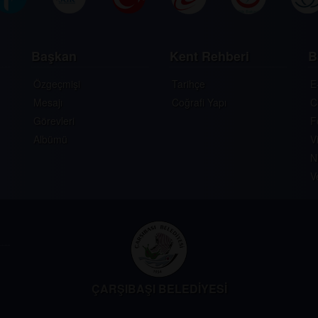
Başkan
Kent Rehberi
B
Özgeçmişi
Tarihçe
E
Mesajı
Coğrafi Yapı
C
Görevleri
F
Albümü
V
N
V
ÇARŞIBAŞI BELEDİYESİ