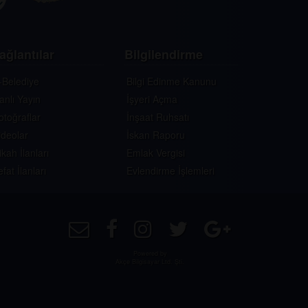
ağlantılar
Bilgilendirme
-Belediye
Bilgi Edinme Kanunu
anlı Yayın
İşyeri Açma
otoğraflar
İnşaat Ruhsatı
ideolar
İskan Raporu
ikah İlanları
Emlak Vergisi
efat İlanları
Evlendirme İşlemleri
Powered by
Akçe Bilgisayar Ltd. Şti.