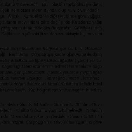
ortalama 7 derecedir . Don olayları fazla olmayıp daha
 düşük nem oranı Nisan ayında olup % 6 civarındadır .
 . Ancak , Karadeniz ' in diğer kıyılarına göre yağışlar
ış tutarını mevsimlere göre dağılışında Karadeniz yağış
 yağışlarının daha fazla olduğu görülür . Çarşıbaşı ' nda
ağları ' nın yüksekliği ve denizin etkisiyle kış mevsimi
arayele karşı bulunması bölgede gür bir bitki ötüsünün
selir . Bunlardan 120 metreye kadar olan yerlerde daha
metre arasında ise iğne yapraklı ağaçlar ( çam ) yer alır
dağınıklığı tarım ürünlerinin ekilmesi ormanların çoğu
larını genişletebilmiştir .Yüksek yerlerde yaygın ağaç
ölçüde sarıçam , gürgen , karaağaç , meşe , kızılağaç ,
mik değeri üstün olan tarım ürünlerinin yetiştirilmesi
bat cinsleridir . Kıyı bölgesi çay ve turunçgillerle sebze
da erkek nüfus % 54 kadın nüfus ise % 46 ' dır . 65 ve
ktedir . % 86.5 ' i okuma yazma bilmektedir . Nüfusun
nde 12 ve daha yukarı yaşlardaki nüfusun % 88.1 ' i
 yukarısındadır .Çarşıbaşı ' nın 1990 nüfus sayımına göre