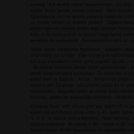
sıcaklığı 14.9 derece olarak hesaplanmıştır . En sıca
ziyade Şubat ayında kısmen rastlanır . Nem oranının
Çarşıbaşında yılın her ayında yağışlara rastlamak mümkü
bu yörede kısmen bir azalma gösterir . Dağların karaye
düzeni egemen olmakla birlikte doğu taraftaki merkezlere
kıble ya da lodos poyraz ve karayel rüzgarlarına rastla
genellikle ılık geçmektedir . Kıyı kesimlerine daha az ,
İklimin ılıman karakterde bulunması , yağışların fazl
oluşmasına yol açmıştır . Eğer orman yok edilmemişse 
çok kışın yapraklarını döken geniş yapraklı ağaçlar ( me
. Bu yörede ormanlar denize kadar uzanmaktadır . Bund
yerde harap olmasına yol açmıştır Bu bakımdan orman e
türleri ladin ve kayındır . Ancak , ormanlarda yetişen
kestane gibi .Çarşıbaşı ' nda arazinin yüzde 80-90 ar
mümkündür . Bölgeden ekilen ve dikilen kültür bitkileri ;
tarımına , vadiler ise meyveciliğe elverişlidir . Vadilerd
Çarşıbaşı İlçesi ' nde nüfusa göre yaş dağılımı 0-14 
yukarı yaş gurubunda erkek nüfus % 41 , kadın nüfusu
% 21.2 ' si okuma yazma bilmekte , fakat herhengi 
çalışma halindedir . Bu oranın % 60 ' ı erkek % 40 ' ı k
toplam nüfusu 15.506 olup merkez ve mahallelerin nüfus