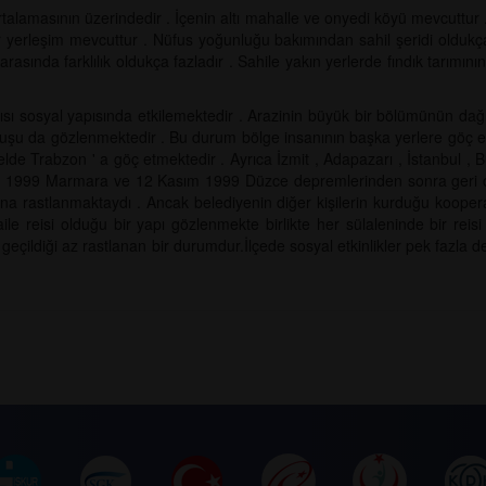
ortalamasının üzerindedir . İçenin altı mahalle ve onyedi köyü mevcuttu
ir yerleşim mevcuttur . Nüfus yoğunluğu bakımından sahil şeridi oldukça
arasında farklılık oldukça fazladır . Sahile yakın yerlerde fındık tarım
sı sosyal yapısında etkilemektedir . Arazinin büyük bir bölümünün dağlık
 oluşu da gözlenmektedir . Bu durum bölge insanının başka yerlere göç et
nelde Trabzon ' a göç etmektedir . Ayrıca İzmit , Adapazarı , İstanbul , 
os 1999 Marmara ve 12 Kasım 1999 Düzce depremlerinden sonra geri dön
a rastlanmaktaydı . Ancak belediyenin diğer kişilerin kurduğu kooperati
ile reisi olduğu bir yapı gözlenmekte birlikte her sülaleninde bir reis
geçildiği az rastlanan bir durumdur.İlçede sosyal etkinlikler pek fazla değ