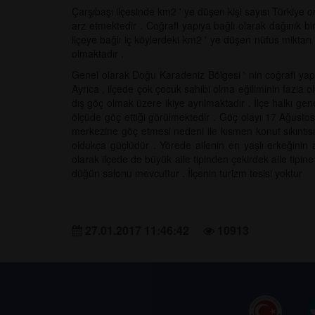
Çarşıbaşı ilçesinde km2 ' ye düşen kişi sayısı Türkiye 
arz etmektedir . Coğrafi yapıya bağlı olarak dağınık b
ilçeye bağlı iç köylerdeki km2 ' ye düşen nüfus miktarı 
olmaktadır .
Genel olarak Doğu Karadeniz Bölgesi ' nin coğrafi yapı
Ayrıca , ilçede çok çocuk sahibi olma eğiliminin fazla
dış göç olmak üzere ikiye ayrılmaktadır . İlçe halkı ge
ölçüde göç ettiği görülmektedir . Göç olayı 17 Ağust
merkezine göç etmesi nedeni ile kısmen konut sıkıntısın
oldukça güçlüdür . Yörede ailenin en yaşlı erkeğinin a
olarak ilçede de büyük aile tipinden çekirdek aile tipine 
düğün salonu mevcuttur . İlçenin turizm tesisi yoktur
27.01.2017 11:46:42
10913