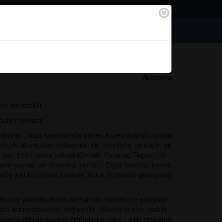
Bağlantılar
Başvurular
Anasayfa
şim merkezidir
 bulunmaktadır
Bu dağlar , bazı kısımlarında güney-kuzey doğrultusunda
birçok akarsuyun birleşmesi ile meydana gelmiştir ve
k yeri 2150 metre yüksekliğindeki Karadağ Tepesi ' dir .
rin yaylası ve dinlenme yeridir . Diğer taraftan ilçenin
öy sınırları içinde bulunan Kulus Tepesi ile güneyinde
ir . Bunun yanında bütün mevsimler düzenli ve yağışlıdır .
dan sonra tamamen değişebilir . Bunun terside olabilir .
oyunca yapılan sıcaklık ölçümlerine göre , yıllık ortalama