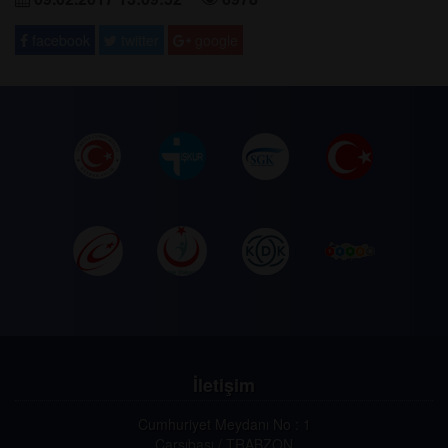
facebook
twitter
google
İletişim
Cumhuriyet Meydanı No : 1
Çarşıbaşı / TRABZON