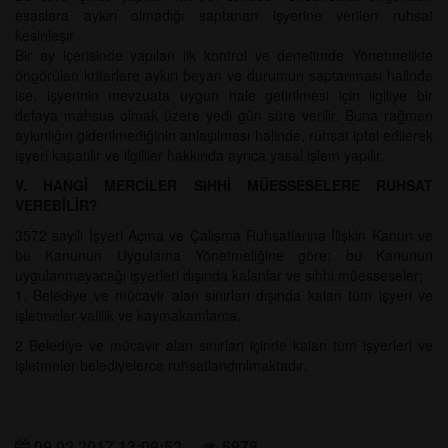
esaslara aykırı olmadığı saptanan işyerine verilen ruhsat
kesinleşir.
Bir ay içerisinde yapılan ilk kontrol ve denetimde Yönetmelikte
öngörülen kriterlere aykırı beyan ve durumun saptanması halinde
ise, işyerinin mevzuata uygun hale getirilmesi için ilgiliye bir
defaya mahsus olmak üzere yedi gün süre verilir. Buna rağmen
aykırılığın giderilmediğinin anlaşılması halinde, ruhsat iptal edilerek
işyeri kapatılır ve ilgililer hakkında ayrıca yasal işlem yapılır.
V. HANGİ MERCİLER SIHHİ MÜESSESELERE RUHSAT
VEREBİLİR?
3572 sayılı İşyeri Açma ve Çalışma Ruhsatlarına İlişkin Kanun ve
bu Kanunun Uygulama Yönetmeliğine göre; bu Kanunun
uygulanmayacağı işyerleri dışında kalanlar ve sıhhi müesseseler;
1. Belediye ve mücavir alan sınırları dışında kalan tüm işyeri ve
işletmeler valilik ve kaymakamlarca,
2 Belediye ve mücavir alan sınırları içinde kalan tüm işyerleri ve
işletmeler belediyelerce ruhsatlandırılmaktadır.
09.02.2017 13:09:52
6978