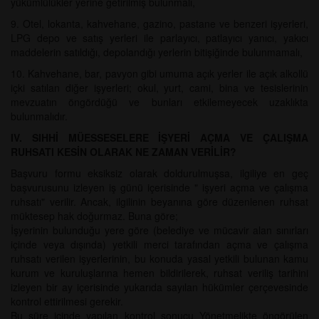
yükümlülükler yerine getirilmiş bulunmalı,
9. Otel, lokanta, kahvehane, gazino, pastane ve benzeri işyerleri,
LPG depo ve satış yerleri ile parlayıcı, patlayıcı yanıcı, yakıcı
maddelerin satıldığı, depolandığı yerlerin bitişiğinde bulunmamalı,
10. Kahvehane, bar, pavyon gibi umuma açık yerler ile açık alkollü
içki satılan diğer işyerleri; okul, yurt, cami, bina ve tesislerinin
mevzuatın öngördüğü ve bunları etkilemeyecek uzaklıkta
bulunmalıdır.
IV. SIHHİ MÜESSESELERE İŞYERİ AÇMA VE ÇALIŞMA
RUHSATI KESİN OLARAK NE ZAMAN VERİLİR?
Başvuru formu eksiksiz olarak doldurulmuşsa, ilgiliye en geç
başvurusunu izleyen iş günü içerisinde " işyeri açma ve çalışma
ruhsatı" verilir. Ancak, ilgilinin beyanına göre düzenlenen ruhsat
müktesep hak doğurmaz. Buna göre;
İşyerinin bulunduğu yere göre (belediye ve mücavir alan sınırları
içinde veya dışında) yetkili merci tarafından açma ve çalışma
ruhsatı verilen işyerlerinin, bu konuda yasal yetkili bulunan kamu
kurum ve kuruluşlarına hemen bildirilerek, ruhsat veriliş tarihini
izleyen bir ay içerisinde yukarıda sayılan hükümler çerçevesinde
kontrol ettirilmesi gerekir.
Bu süre içinde yapılan kontrol sonucu Yönetmelikte öngörülen