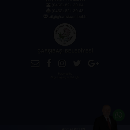
(0462) 821 30 04
(0462) 821 30 43
bilgi@carsibasi.bel.tr
ÇARŞIBAŞI BELEDİYESİ
Powered by
Akçe Bilgisayar Ltd. Şti.
Ahmet KELEŞ