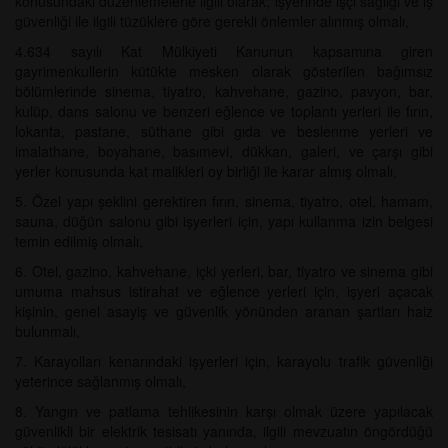
konusundaki düzenlemelerle ilgili olarak; işyerinde işçi sağlığı ve iş
güvenliği ile ilgili tüzüklere göre gerekli önlemler alınmış olmalı,
4.634 sayılı Kat Mülkiyeti Kanunun kapsamına giren
gayrimenkullerin kütükte mesken olarak gösterilen bağımsız
bölümlerinde sinema, tiyatro, kahvehane, gazino, pavyon, bar,
kulüp, dans salonu ve benzeri eğlence ve toplantı yerleri ile fırın,
lokanta, pastane, süthane gibi gıda ve beslenme yerleri ve
imalathane, boyahane, basımevi, dükkan, galeri, ve çarşı gibi
yerler konusunda kat malikleri oy birliği ile karar almış olmalı,
5. Özel yapı şeklini gerektiren fırın, sinema, tiyatro, otel, hamam,
sauna, düğün salonu gibi işyerleri için, yapı kullanma izin belgesi
temin edilmiş olmalı,
6. Otel, gazino, kahvehane, içki yerleri, bar, tiyatro ve sinema gibi
umuma mahsus istirahat ve eğlence yerleri için, işyeri açacak
kişinin, genel asayiş ve güvenlik yönünden aranan şartları haiz
bulunmalı,
7. Karayolları kenarındaki işyerleri için, karayolu trafik güvenliği
yeterince sağlanmış olmalı,
8. Yangın ve patlama tehlikesinin karşı olmak üzere yapılacak
güvenlikli bir elektrik tesisatı yanında, ilgili mevzuatın öngördüğü