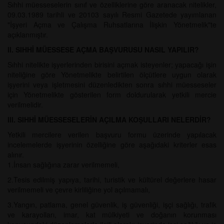
Sıhhi müesseselerin sınıf ve özelliklerine göre aranacak nitelikler,
09.03.1989 tarihli ve 20103 sayılı Resmi Gazetede yayımlanan
"İşyeri Açma ve Çalışma Ruhsatlarına İlişkin Yönetmelik"te
açıklanmıştır.
II. SIHHİ MÜESSESE AÇMA BAŞVURUSU NASIL YAPILIR?
Sıhhi nitelikte işyerlerinden birisini açmak isteyenler; yapacağı işin
niteliğine göre Yönetmelikte belirtilen ölçütlere uygun olarak
işyerini veya işletmesini düzenledikten sonra sıhhi müesseseler
için Yönetmelikte gösterilen form doldurularak yetkili mercie
verilmelidir.
III. SIHHİ MÜESSESELERİN AÇILMA KOŞULLARI NELERDİR?
Yetkili mercilere verilen başvuru formu üzerinde yapılacak
incelemelerde işyerinin özelliğine göre aşağıdaki kriterler esas
alınır.
1.İnsan sağlığına zarar verilmemeli,
2.Tesis edilmiş yapıya, tarihi, turistik ve kültürel değerlere hasar
verilmemeli ve çevre kirliliğine yol açılmamalı,
3.Yangın, patlama, genel güvenlik, iş güvenliği, işçi sağlığı, trafik
ve karayolları, imar, kat mülkiyeti ve doğanın korunması