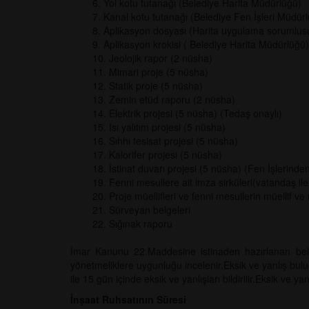
6. Yol kotu tutanağı (Belediye Harita Müdürlüğü)
7. Kanal kotu tutanağı (Belediye Fen İşleri Müdür
8. Aplikasyon dosyası (Harita uygulama sorumlus
9. Aplikasyon krokisi ( Belediye Harita Müdürlüğü
10. Jeolojik rapor (2 nüsha)
11. Mimari proje (5 nüsha)
12. Statik proje (5 nüsha)
13. Zemin etüd raporu (2 nüsha)
14. Elektrik projesi (5 nüsha) (Tedaş onaylı)
15. Isı yalıtım projesi (5 nüsha)
16. Sıhhı tesisat projesi (5 nüsha)
17. Kalorifer projesi (5 nüsha)
18. İstinat duvarı projesi (5 nüsha) (Fen İşlerinden
19. Fenni mesullere ait imza sirküleri(vatandaş ile
20. Proje müellifleri ve fenni mesullerin müellif ve 
21. Sürveyan belgeleri
22. Sığınak raporu
İmar Kanunu 22.Maddesine istinaden hazırlanan belge
yönetmeliklere uygunluğu incelenir.Eksik ve yanlış bul
ile 15 gün içinde eksik ve yanlışları bildirilir.Eksik ve y
İnşaat Ruhsatının Süresi