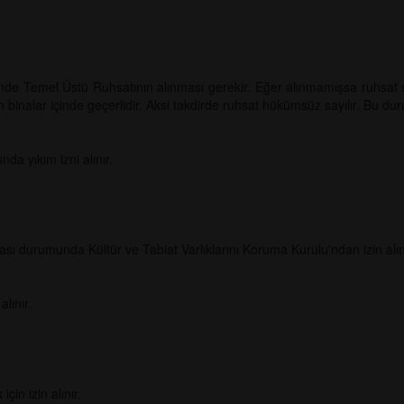
erisinde Temel Üstü Ruhsatının alınması gerekir. Eğer alınmamışsa ruhsa
n binalar içinde geçerlidir. Aksi takdirde ruhsat hükümsüz sayılır. Bu d
a yıkım izni alınır.
ması durumunda Kültür ve Tabiat Varlıklarını Koruma Kurulu'ndan izin alın
alınır.
in izin alınır.