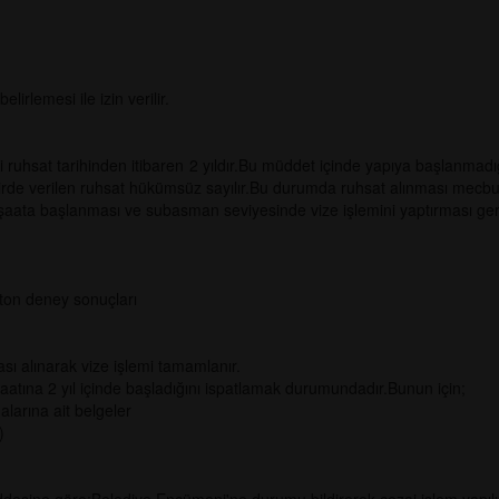
rlemesi ile izin verilir.
sat tarihinden itibaren 2 yıldır.Bu müddet içinde yapıya başlanmadığ
taktirde verilen ruhsat hükümsüz sayılır.Bu durumda ruhsat alınması mecb
şaata başlanması ve subasman seviyesinde vize işlemini yaptırması ge
on deney sonuçları
ı alınarak vize işlemi tamamlanır.
aatına 2 yıl içinde başladığını ispatlamak durumundadır.Bunun için;
larına ait belgeler
.)