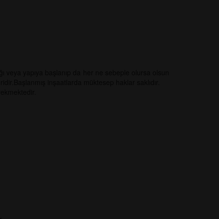
ı veya yapıya başlanıp da her ne sebeple olursa olsun
uridir.Başlanmış inşaatlarda müktesep haklar saklıdır.
rekmektedir.