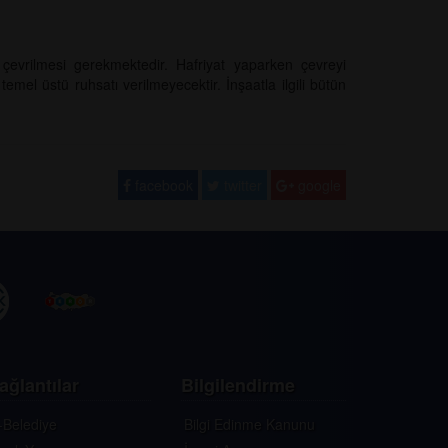
çevrilmesi gerekmektedir. Hafriyat yaparken çevreyi
mel üstü ruhsatı verilmeyecektir. İnşaatla ilgili bütün
facebook
twitter
google
ağlantılar
Bilgilendirme
-Belediye
Bilgi Edinme Kanunu