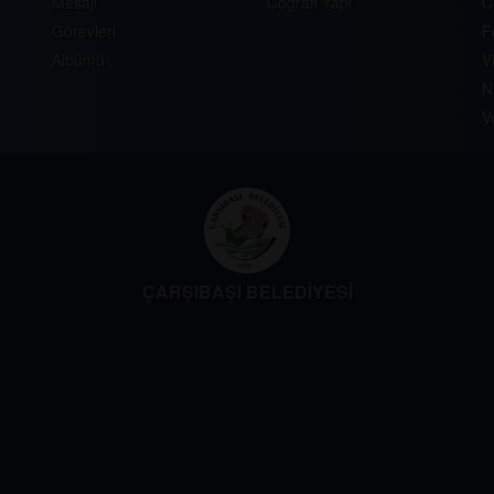
Mesajı
Coğrafi Yapı
C
Görevleri
F
Albümü
V
N
V
ÇARŞIBAŞI BELEDİYESİ