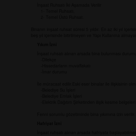
İnşaat Ruhsatı İki Aşamada Verilir
1- Temel Ruhsatı,
2- Temel Üstü Ruhsat.
Binanın inşaat ruhsat süresi 5 yıldır. En az iki yıl iç
beş yıl içerisinde bitirilmeyen ve Yapı Kullanma almaya
Yıkım İzni
İnşaat ruhsatı alınan arsada bina bulunması durumund
-Dilekçe
-Hissedarların muvaffakatı
-İmar durumu
İle müracaat edilir.Eski eser binalar ile ilişkisinin ol
-Belediye Su İşleri
-Belediye Emlak İşleri
-Elektrik Dağıtım Şirketinden ilişik kesme belgeleri 
Fenni sorumlu gözetiminde bina yıkımına izin verilir.
Hafriyat İzni
İnşaat ruhsatı alınan arsada hafriyata başlayabilmek iç