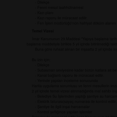
- Dilekçe
- Fenni mesul taahhütnamesi
- Kazı planı
- Kazı raporu ile müracaat edilir.
- Fen İşleri müdürlüğü'nün hafriyat döküm alanını beli
Temel Vizesi
İmar Kanununun 29.Maddesi "Yapıya başlama tarihi ruh
başlama müddetiyle birlikte 5 yıl içinde bitirilmediği 
Buna göre ruhsat alınan bir inşaatta 2 yıl içinde in
Bu izin için;
- Dilekçe
- Subasman seviyesine kadar bütün katlara ait bet
- Kanal bağlantı raporu ile müracaat edilir.
- Yerinde yapılan inceleme sonucunda
Harita uygulama sorumlusu ve fenni mesullerin imzas
2 yıl içinde temel vizesi alınmadığında mal sahibi inş
- Belediye Su İşlerinden yaptığı şantiye su harcama
- Elektrik faturası(sayaç numarası ile kontrol edilir
- Şantiye ile ilgili inşai harcamalar
- Kontrol şefliğince yapılan işlemler