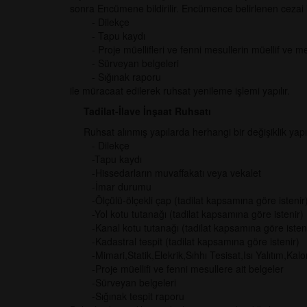
sonra Encümene bildirilir. Encümence belirlenen cezai
- Dilekçe
- Tapu kaydı
- Proje müellifleri ve fenni mesullerin müellif ve mes
- Sürveyan belgeleri
- Sığınak raporu
ile müracaat edilerek ruhsat yenileme işlemi yapılır.
Tadilat-İlave İnşaat Ruhsatı
Ruhsat alınmış yapılarda herhangi bir değişiklik yap
- Dilekçe
-Tapu kaydı
-Hissedarların muvaffakatı veya vekalet
-İmar durumu
-Ölçülü-ölçekli çap (tadilat kapsamına göre istenir
-Yol kotu tutanağı (tadilat kapsamına göre istenir)
-Kanal kotu tutanağı (tadilat kapsamına göre isten
-Kadastral tespit (tadilat kapsamına göre istenir)
-Mimari,Statik,Elekrik,Sıhhı Tesisat,Isı Yalıtım,Kalor
-Proje müellifi ve fenni mesullere ait belgeler
-Sürveyan belgeleri
-Sığınak tespit raporu