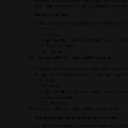
Belgeler ile müracaat edilir.İmar Kanununun 32.Madde
Not.: İnşaatlarda hazır beton kullanılması zorunludur
Ruhsat Yenileme
Ruhsat tarihi itibari ile 2 yıl içinde temel vizesi yapıl
- Dilekçe
- Tapu kaydı
- Proje müellifleri ve fenni mesullerin müellif ve mes
- Sürveyan belgeleri
- Sığınak raporu
ile müracaat edilerek ruhsat yenilemesi yapılır.
2 yıl içinde temel vizesi yaptırmayan,ancak 5 yıllık 
Encümenin belirleyeceği cezai işlem tamamlandıkt
- Dilekçe
- Tapu kaydı
- Proje müellifleri ve fenni mesullerin müellif ve mes
- Sürveyan belgeleri
- Sığınak raporu
ile müracaat edilerek ruhsat yenileme işlemi yapılır.
Süresi geçmiş inşaatlarda ruhsat yenileme;
5 yıllık ruhsat süresi içinde tamamlanmayan ve süre