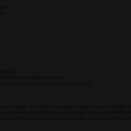
lüğü)
u)
)
 onaylı)
 fenni mesul arasındaki özleşmeler)
mesuliyet belgeleri (noter onaylı taahhütnameleri)
 ve projeler ile müracaat yapılır.İlgili ruhsat memuru tarafından b
unmuyorsa müracaat tarihinden itibaren 30 gün içinde ruhsat verilir.Eksi
anlışlar bildirildikten sonra yapılacak müracaattan itibaren en geç 15 gün iç