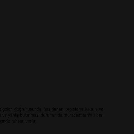
elgeler doğrultusunda hazırlanan projelerin kanun ve
k ve yanlış bulunması durumunda müracaat tarihi itibari
inde ruhsatı verilir.