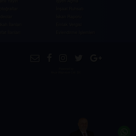
anlı Yayın
İşyeri Açma
otoğraflar
İnşaat Ruhsatı
ideolar
İskan Raporu
ikah İlanları
Emlak Vergisi
efat İlanları
Evlendirme İşlemleri
Powered by
Akçe Bilgisayar Ltd. Şti.