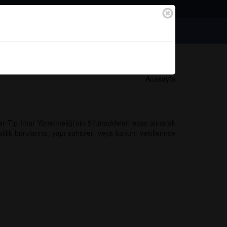
Bağlantılar
Başvurular
Anasayfa
r Tip İmar Yönetmeliği'nin 57.maddeleri esas alınarak
alilik bürolarına, yapı sahipleri veya kanuni vekillerince