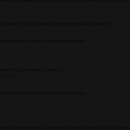
sine göre;Belediye Encümeni'ne durumu bildirerek cezai işlem yapılı
.
mış ancak 5 yıl içinde inşaatını bitiremeyecek olan inşaatlarda;
uliyet belgeleri (noter onaylı taahhütnameleri)
ruhsat süresi geçmemiş inşaatlarda;
an sonra
uliyet belgeleri (noter onaylı taahhütnameleri)
si içinde ruhsat yenilemesi yapmadan inşaatına devam edenler hakkınd