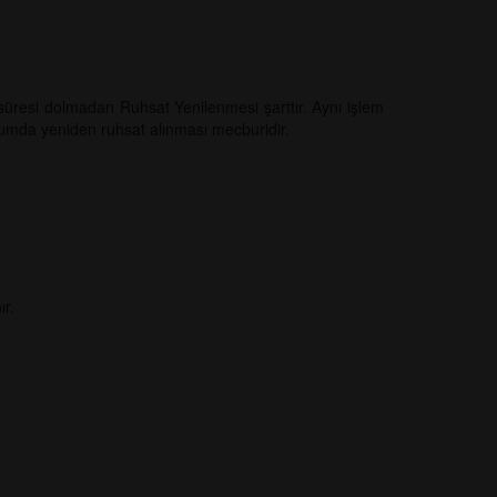
t süresi dolmadan Ruhsat Yenilenmesi şarttır. Aynı işlem
urumda yeniden ruhsat alınması mecburidir.
ır.