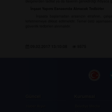
Belgelerden tadilat ya da ilavenin gerektirdiği ihtiyaca 
İnşaat Yapımı Esnasında Alınacak Tedbirler
İnşaata başlamadan arsanızın etrafının, çalışanlar
kirletmemeye dikkat edilmelidir. Temel üstü aşamasına 
güvenlik tedbirleri alınmalıdır.
09.02.2017 13:10:08
9575
Güncel
Kurumsal
Haber Arşivi
Belediye Meclisi