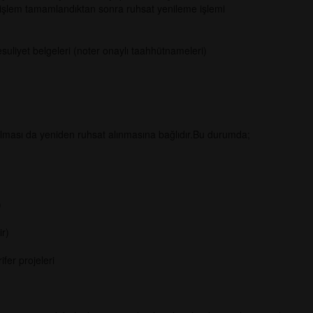
 işlem tamamlandıktan sonra ruhsat yenileme işlemi
uliyet belgeleri (noter onaylı taahhütnameleri)
ılması da yeniden ruhsat alınmasına bağlıdır.Bu durumda;
)
ir)
ifer projeleri