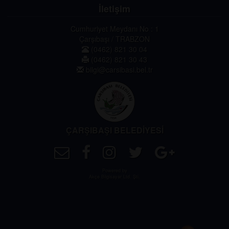
İletişim
Cumhuriyet Meydanı No : 1
Çarşıbaşı / TRABZON
(0462) 821 30 04
(0462) 821 30 43
bilgi@carsibasi.bel.tr
ÇARŞIBAŞI BELEDİYESİ
Powered by
Akçe Bilgisayar Ltd. Şti.