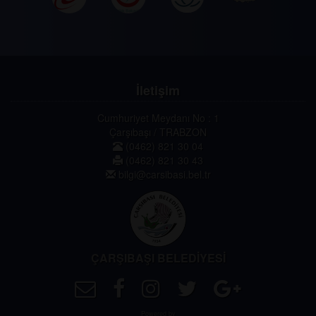
İletişim
Cumhuriyet Meydanı No : 1
Çarşıbaşı / TRABZON
(0462) 821 30 04
(0462) 821 30 43
bilgi@carsibasi.bel.tr
ÇARŞIBAŞI BELEDİYESİ
Powered by