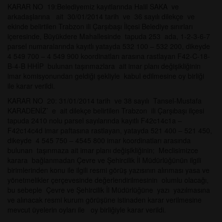
KARAR NO 19:Belediyemiz kayıtlarında Halil SAKA ve
arkadaşlarına ait 30/01/2014 tarih ve 36 sayılı dilekçe ve
ekinde belirtilen Trabzon ili Çarşıbaşı İlçesi Belediye sınırları
içeresinde, Büyükdere Mahallesinde tapuda 253 ada, 1-2-3-6-7
parsel numaralarında kayıtlı yatayda 532 100 – 532 200, dikeyde
4 549 700 – 4 549 900 koordinatları arasına rastlayan F42-C-18-
B-4-B HHİP bulunan taşınmazlara ait imar planı değişikliğinin
imar komisyonundan geldiği şekliyle kabul edilmesine oy birliği
ile karar verildi.
KARAR NO 20: 31/01/2014 tarih ve 38 sayılı Tansel-Mustafa
KARADENİZ’ e ait dilekçe belirtilen Trabzon ili Çarşıbaşı ilçesi
tapuda 2410 nolu parsel sayılarında kayıtlı F42c14c1a –
F42c14c4d imar paftasına rastlayan, yatayda 521 400 – 521 450,
dikeyde 4 545 750 – 4545 800 imar koordinatları arasında
bulunan taşınmaza ait imar planı değişikliğinin; Meclisimizce
karara bağlanmadan Çevre ve Şehircilik İl Müdürlüğünün ilgili
birimlerinden konu ile ilgili resmi görüş yazısının alınması yasa ve
yönetmelikler çerçevesinde değerlendirilmesinin olumlu olacağı,
bu sebeple Çevre ve Şehircilik İl Müdürlüğüne yazı yazılmasına
ve alınacak resmi kurum görüşüne istinaden karar verilmesine
mevcut üyelerin oyları ile oy birliğiyle karar verildi.