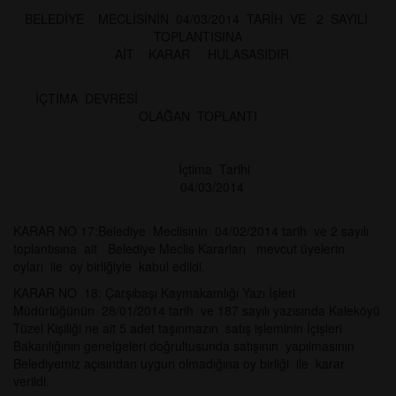
BELEDİYE MECLİSİNİN 04/03/2014 TARİH VE 2 SAYILI
TOPLANTISINA
AİT KARAR HULASASIDIR
İÇTİMA DEVRESİ
OLAĞAN TOPLANTI
İçtima Tarihi
04/03/2014
KARAR NO 17:Belediye Meclisinin 04/02/2014 tarih ve 2 sayılı
toplantısına ait Belediye Meclis Kararları mevcut üyelerin
oyları ile oy birliğiyle kabul edildi.
KARAR NO 18: Çarşıbaşı Kaymakamlığı Yazı İşleri
Müdürlüğünün 28/01/2014 tarih ve 187 sayılı yazısında Kaleköyü
Tüzel Kişiliği ne ait 5 adet taşınmazın satış işleminin İçişleri
Bakanlığının genelgeleri doğrultusunda satışının yapılmasının
Belediyemiz açısından uygun olmadığına oy birliği ile karar
verildi.