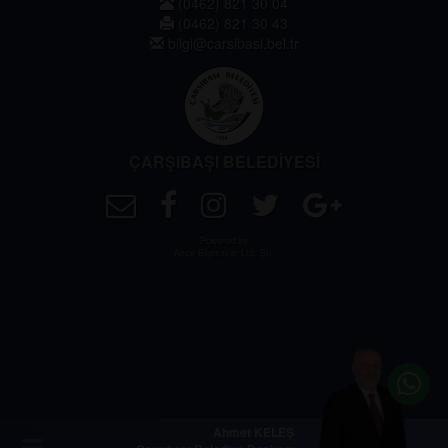
(0462) 821 30 04
(0462) 821 30 43
bilgi@carsibasi.bel.tr
ÇARŞIBAŞI BELEDİYESİ
Powered by
Akçe Bilgisayar Ltd. Şti.
Ahmet KELEŞ