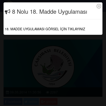
Togg
8 Nolu 18. Madde Uygulaması
navig
MART 2014 MECLİS KARARI
18. MADDE UYGULAMASI GÖRSEL İÇİN TIKLAYINIZ
Anasayfa
Meclis Kararları
09.05.2014 11:30:56
2267
facebook
twitter
google