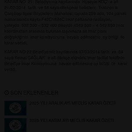
KARAR NO 21: Belediyemiz kayıtlarında Hüseyin KOÇ’ a ait
21/02/2014 tarih ve 58 sayılı dilekçede belirtilen; Trabzon ili
Çarşıbaşı ilçesi Büyükdere Mahallesi, tapuda 259 ada, 104 parsel
numarasında kayıtlı F42C18B4C imar paftasına rastlayan,
yatayda 532 300 – 532 400 dikeyde 4549 500 – 4 549 650 imar
koordinatları arasında bulunan taşınmaza ait imar planı
değişikliğinin imar komisyonuna havale edilmesine oy birliği ile
karar verildi.
KARAR NO 22:Belediyemiz kayıtlarında 03/03/2014 tarih ve 64
sayılı Kemal ÇAĞLAR’ a ait dilekçe ekindeki imar tadilat teklifinin
Belediye İmar Komisyonuna havale edilmesine oy birliği ile karar
verildi.
SON EKLENENLER
2025 YILI ARALIK AYI MECLİS KARAR ÖZETİ
2025 YILI KASIM AYI MECLİS KARAR ÖZETİ