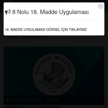
Togg
8 Nolu 18. Madde Uygulaması
navig
2015 YILI NİSAN AYI MECLİS
KARARLARI
18. MADDE UYGULAMASI GÖRSEL İÇİN TIKLAYINIZ
Anasayfa
Meclis Kararları
08.05.2015 09:06:56
2259