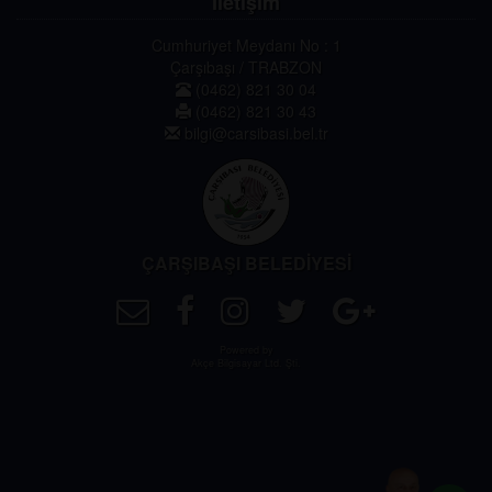
İletişim
Cumhuriyet Meydanı No : 1
Çarşıbaşı / TRABZON
(0462) 821 30 04
(0462) 821 30 43
bilgi@carsibasi.bel.tr
ÇARŞIBAŞI BELEDİYESİ
Powered by
Akçe Bilgisayar Ltd. Şti.