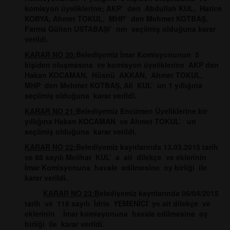
komisyon üyeliklerine; AKP’ den Abdullah KUL, Hatice
KOBYA, Ahmet TOKUL, MHP’ den Mehmet KOTBAŞ,
Fatma Gülten USTABAŞI’ nın seçilmiş olduğuna karar
verildi.
KARAR NO 20:
Belediyemiz İmar Komisyonunun 5
kişiden oluşmasına ve komisyon üyeliklerine AKP den
Hakan KOCAMAN, Hüsnü AKKAN, Ahmet TOKUL,
MHP den Mehmet KOTBAŞ, Ali KUL’ un 1 yıllığına
seçilmiş olduğuna karar verildi.
KARAR NO 21:
Belediyemiz Encümen Üyeliklerine bir
yıllığına Hakan KOCAMAN ve Ahmet TOKUL’ un
seçilmiş olduğuna karar verildi.
KARAR NO 22:
Belediyemiz kayıtlarında 13.03.2015 tarih
ve 88 sayılı Melihat KUL’ a ait dilekçe ve eklerinin
İmar Komisyonuna havale edilmesine oy birliği ile
karar verildi.
KARAR NO 23:B
elediyemiz kayıtlarında 06/04/2015
tarih ve 118 sayılı İdris YEMENİCİ’ ye ait dilekçe ve
eklerinin İmar komisyonuna havale edilmesine oy
birliği ile karar verildi.