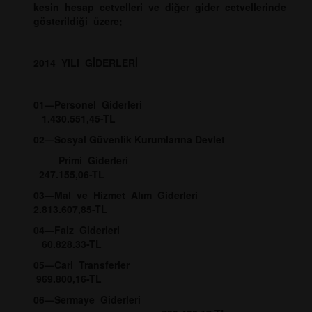
kesin hesap cetvelleri ve diğer gider cetvellerinde
gösterildiği üzere;
2014 YILI GİDERLERİ
01—Personel Giderleri
1.430.551,45-TL
02—Sosyal Güvenlik Kurumlarına Devlet
Primi Giderleri
247.155,06-TL
03—Mal ve Hizmet Alım Giderleri
2.813.607,85-TL
04—Faiz Giderleri
60.828.33-TL
05—Cari Transferler
969.800,16-TL
06—Sermaye Giderleri