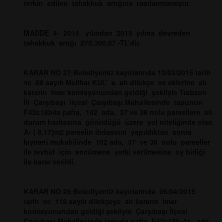
terkin edilen tahakkuk artığına rastlanmamıştır.
MADDE 4- 2014 yılından 2015 yılına devreden
tahakkuk artığı 275.300,87.-TL’dir.
KARAR NO 27:
Belediyemiz kayıtlarında 13/03/2015 tarih
ve 88 sayılı Melihat KUL’ a ait dilekçe ve eklerine ait
kararın imar komisyonundan geldiği şekliyle Trabzon
İli Çarşıbaşı ilçesi Çarşıbaşı Mahallesinde tapunun
F42c18b4a pafta, 102 ada, 37 ve 38 nolu parsellere ait
durum haritasına görüldüğü üzere yol niteliğinde olan
A- ( 8,17)m2 parselin ihdasının yapıldıktan sonra
kıymeti mukabilinde 102 ada, 37 ve 38 nolu parseller
ile tevhid için encümene yetki verilmesine oy birliği
ile karar verildi.
KARAR NO 28:
Belediyemiz kayıtlarında 06/04/2015
tarih ve 118 sayılı dilekçeye ait kararın imar
komisyonundan geldiği şekliyle Çarşıbaşı İlçesi
Çarşıbaşı Mahallesinde tapuda pafta F42c18b-4a, ada