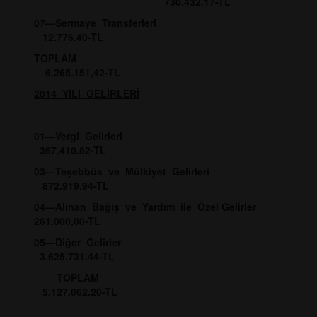
730.432.17-TL
07—Sermaye Transferleri
12.776.40-TL
TOPLAM
6.265.151,42-TL
2014 YILI GELİRLERİ
01—Vergi Gelirleri
367.410.82-TL
03—Teşebbüs ve Mülkiyet Gelirleri
872.919.94-TL
04—Alınan Bağış ve Yardım ile Özel Gelirler
261.000,00-TL
05—Diğer Gelirler
3.625.731.44-TL
TOPLAM
5.127.062.20-TL