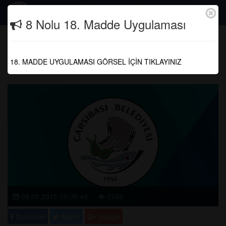
Togg
8 Nolu 18. Madde Uygulaması
navig
2015 MAYIS AYI MECLİS KARARLARI
18. MADDE UYGULAMASI GÖRSEL İÇİN TIKLAYINIZ
Anasayfa
Meclis Kararları
08.05.2015 09:08:48
2248
facebook
twitter
google