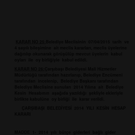
KARAR NO 25:
Belediye Meclisinin 07/04/2015 tarih ve
4 sayılı bileşimine ait meclis kararları, meclis üyelerine
dağıtılıp okunarak görüşülüp mevcut üyelerin kabul
oyları ile oy birliğiyle kabul edildi.
KARAR NO 26:
Çarşıbaşı Belediyesi Mali Hizmetler
Müdürlüğü tarafından hazırlanıp, Belediye Encümeni
tarafından incelenip, Belediye Başkanı tarafından
Belediye Meclisine sunulan 2014 Yılına ait Belediye
Kesin Hesabının aşağıda yazıldığı şekliyle ekleriyle
birlikte kabulüne oy birliği ile karar verildi.
ÇARŞIBAŞI BELEDİYESİ 2014 YILI KESİN HESAP
KARARI
MADDE 1- 2014 yılı bütçe giderleri bağlı gider