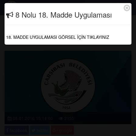
Togg
8 Nolu 18. Madde Uygulaması
navig
TEMMUZ 2015 MECLİS KARARI
18. MADDE UYGULAMASI GÖRSEL İÇİN TIKLAYINIZ
Anasayfa
Meclis Kararları
08.01.2016 15:14:00
2155
facebook
twitter
google