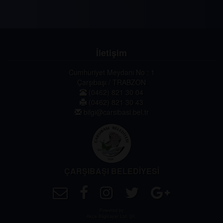
İletişim
Cumhuriyet Meydanı No : 1
Çarşıbaşı / TRABZON
(0462) 821 30 04
(0462) 821 30 43
bilgi@carsibasi.bel.tr
ÇARŞIBAŞI BELEDİYESİ
Powered by
Akçe Bilgisayar Ltd. Şti.