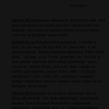
07/07/2015
KARAR NO 32:
Belediye Meclisinin 02/06/2015 tarih ve 6
sayılı bileşimine ait meclis kararları meclis üyelerine
dağıtılıp, okunarak görüşülüp müvcut üyelerin kabul
oyları ile oy birliğiyle kabul edildi.
KARAR NO 33:
Belediyemiz kayıtlarında 11/05/2015
tarih ve 151 sayılı Ali Can Kul ve Erkan Kul’ a ait
dilekçe ekinde, İlçemiz Kaleköyü Mahallesi F42C17C2b
pafta, 123 ada, 6 ve 7 nolu parselleri ile 126 ada 6
nolu parsel üzerinde ekli krokide görüldüğü üzere
yapılacak yoldan ihdas, yola terk, ifraz, trampa ve
tevhid işlemlerinde yoldan ihdas (YİH = 71,56m2)
parselinin f (yol = 1031 m2 ) parseliyle başabaş
trampa edilmesine, mevcut üyelerin kabul oyları ile oy
birliğiyle karar verildi.
KARAR NO 34:
Orman ve Su İşleri Bakanlığı DSİ 22.
Blöge Müdürlüğü 221. Şube Müdürlüğü’ nce ihalesi
yapılan Taşkın Koruma Projelerinin uygulaması
esnasında; 20/02/2010 tarih ve 27499 sayılı Resmi