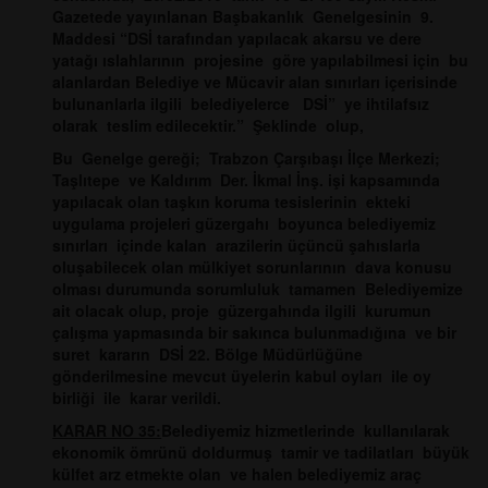
Gazetede yayınlanan Başbakanlık Genelgesinin 9.
Maddesi “DSİ tarafından yapılacak akarsu ve dere
yatağı ıslahlarının projesine göre yapılabilmesi için bu
alanlardan Belediye ve Mücavir alan sınırları içerisinde
bulunanlarla ilgili belediyelerce DSİ” ye ihtilafsız
olarak teslim edilecektir.” Şeklinde olup,
Bu Genelge gereği; Trabzon Çarşıbaşı İlçe Merkezi;
Taşlıtepe ve Kaldırım Der. İkmal İnş. işi kapsamında
yapılacak olan taşkın koruma tesislerinin ekteki
uygulama projeleri güzergahı boyunca belediyemiz
sınırları içinde kalan arazilerin üçüncü şahıslarla
oluşabilecek olan mülkiyet sorunlarının dava konusu
olması durumunda sorumluluk tamamen Belediyemize
ait olacak olup, proje güzergahında ilgili kurumun
çalışma yapmasında bir sakınca bulunmadığına ve bir
suret kararın DSİ 22. Bölge Müdürlüğüne
gönderilmesine mevcut üyelerin kabul oyları ile oy
birliği ile karar verildi.
KARAR NO 35:
Belediyemiz hizmetlerinde kullanılarak
ekonomik ömrünü doldurmuş tamir ve tadilatları
büyük
külfet arz etmekte olan ve halen belediyemiz araç