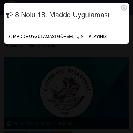
Togg
8 Nolu 18. Madde Uygulaması
navig
2018 YILI ARALIK AYI MECLİS
KARARI
18. MADDE UYGULAMASI GÖRSEL İÇİN TIKLAYINIZ
Anasayfa
Meclis Kararları
16.05.2019 15:31:06
2005