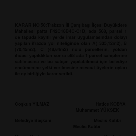
KARAR NO 50:
Trabzon İli Çarşıbaşı İlçesi Büyükdere
Mahallesi pafta F42C18B4C-C1B, ada 568, parsel 1
de tapuda kayıtlı yerde imar uygulamasından dolayı
yapılan ifrazda yol niteliğinde olan A( 335,12m2), B
(70,45m2), C (48,64m2) nolu parsellerin, yoldan
ihdası yapıldıktan sonra 568 ada 1 parsel sahiplerine
satılmasına ve bu satışın yapılabilmesi için belediye
encümenine yetki verilmesine mevcut üyelerin oyları
ile oy birliğiyle karar verildi.
Coşkun YILMAZ Hatice KOBYA
Muhammet YÜKSEK
Belediye Başkanı Meclis Katibi
Meclis Katibi