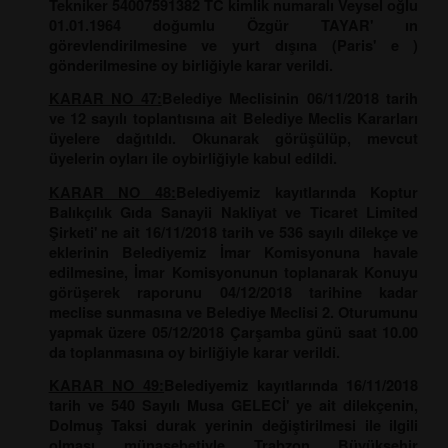
Tekniker 54007591382 TC kimlik numaralı Veysel oğlu
01.01.1964 doğumlu Özgür TAYAR' ın
görevlendirilmesine ve yurt dışına (Paris' e )
gönderilmesine oy birliğiyle karar verildi.
KARAR NO 47:
Belediye Meclisinin 06/11/2018 tarih
ve 12 sayılı toplantısına ait Belediye Meclis Kararları
üyelere dağıtıldı. Okunarak görüşülüp, mevcut
üyelerin oyları ile oybirliğiyle kabul edildi.
KARAR NO 48:
Belediyemiz kayıtlarında Koptur
Balıkçılık Gıda Sanayii Nakliyat ve Ticaret Limited
Şirketi' ne ait 16/11/2018 tarih ve 536 sayılı dilekçe ve
eklerinin Belediyemiz İmar Komisyonuna havale
edilmesine, İmar Komisyonunun toplanarak Konuyu
görüşerek raporunu 04/12/2018 tarihine kadar
meclise sunmasına ve Belediye Meclisi 2. Oturumunu
yapmak üzere 05/12/2018 Çarşamba günü saat 10.00
da toplanmasına oy birliğiyle karar verildi.
KARAR NO 49:
Belediyemiz kayıtlarında 16/11/2018
tarih ve 540 Sayılı Musa GELECİ' ye ait dilekçenin,
Dolmuş Taksi durak yerinin değiştirilmesi ile ilgili
olması münasebetiyle Trabzon Büyükşehir