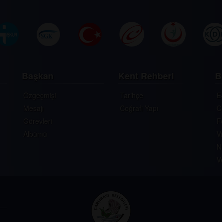
Başkan
Kent Rehberi
B
Özgeçmişi
Tarihçe
E
Mesajı
Coğrafi Yapı
C
Görevleri
F
Albümü
V
N
V