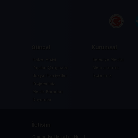
Güncel
Kurumsal
Haber Arşivi
Belediye Meclisi
Yapılan Çalışmalar
Memurlarimiz
Sosyal Faaliyetler
İşçilerimiz
Projelerimiz
Meclis Kararları
Duyurular
İletişim
Cumhuriyet Meydanı No : 1