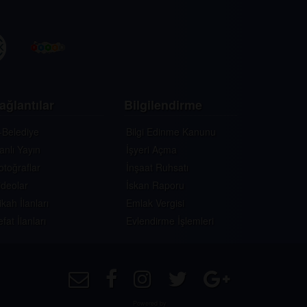
ağlantılar
Bilgilendirme
-Belediye
Bilgi Edinme Kanunu
anlı Yayın
İşyeri Açma
otoğraflar
İnşaat Ruhsatı
ideolar
İskan Raporu
ikah İlanları
Emlak Vergisi
efat İlanları
Evlendirme İşlemleri
Powered by