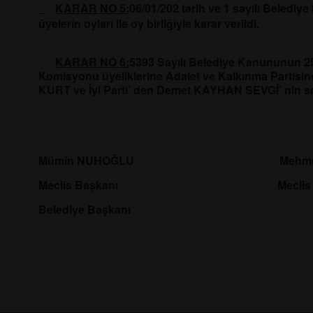
KARAR NO 5:
06/01/202 tarih ve 1 sayılı Belediy
üyelerin oyları ile oy birliğiyle karar verildi.
KARAR NO 6:
5393 Sayılı Belediye Kanununun 2
Komisyonu üyeliklerine Adalet ve Kalkınma Partisi
KURT ve İyi Parti’ den Demet KAYHAN SEVGİ’ nin seçi
Mümin NUHOĞLU Mehmet D
Meclis Başkanı Meclis Kat
Belediye Başkanı