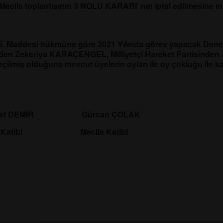
e Meclis toplantısının 3 NOLU KARARI’ nın iptal edilmesine 
5. Maddesi hükmüne göre 2021 Yılında görev yapacak Dene
nden Zekeriya KARAÇENGEL, Milliyetçi Hareket Partisinden 
lmiş olduğuna mevcut üyelerin oyları ile oy çokluğu ile kar
EMİR Gürcan ÇOLAK
ibi Meclis Katibi