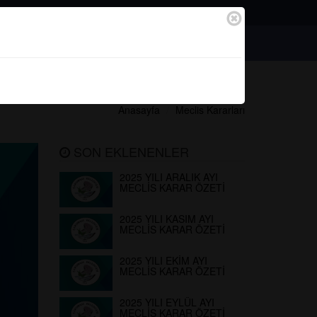
Bağlantılar
Başvurular
Anasayfa
Meclis Kararları
SON EKLENENLER
2025 YILI ARALIK AYI
MECLİS KARAR ÖZETİ
2025 YILI KASIM AYI
MECLİS KARAR ÖZETİ
2025 YILI EKİM AYI
MECLİS KARAR ÖZETİ
2025 YILI EYLÜL AYI
MECLİS KARAR ÖZETİ