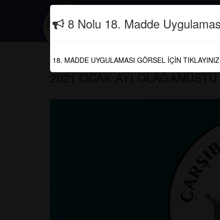
İletişim
(0462) 821 30 04
8 Nolu 18. Madde Uygulamas
Güncel
18. MADDE UYGULAMASI GÖRSEL İÇİN TIKLAYINIZ
2021 OCAK AYI OLAĞANÜSTÜ