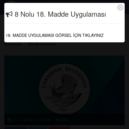
Togg
8 Nolu 18. Madde Uygulaması
navig
07/07/2022 TARİH VE 2022 / 7 SAYILI
MECLİS KARARI -TEMMUZ 2022
18. MADDE UYGULAMASI GÖRSEL İÇİN TIKLAYINIZ
Anasayfa
Meclis Kararları
21.11.2022 11:13:49
950