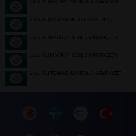
2025 YILI HAZİRAN AYI MECLİS KARAR ÖZETİ
2025 YILI EKİM AYI MECLİS KARAR ÖZETİ
2025 YILI MAYIS AYI MECLİS KARAR ÖZETİ
2025 YILI NİSAN AYI MECLİS KARAR ÖZETİ
2025 YILI TEMMUZ AYI MECLİS KARAR ÖZETİ