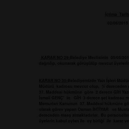
İçtima Tarih
02/06/2015
KARAR NO 29:
Belediye Meclisinin 05/05/2015
dağıtılıp, okunarak görüşülüp mevcut üyelerin k
KARAR NO 30:
Belediyemizde Yazı İşleri Müd
Müdürü kadrosu mevcut olup, ¾ dereceden ma
37. Maddesi hükmüne göre 2 derece GİH Yazı 
İsmail GENÇ’ in GİH 3 derece şef kadrosu me
Memurları Kanunun 37. Maddesi hükmüne gör
olarak görev yapan Osman İHTİYAR ve Musta
dereceden maaş almaktadırlar. Bu personell
üyelerin kabul oyları ile oy birliği ile karar ve