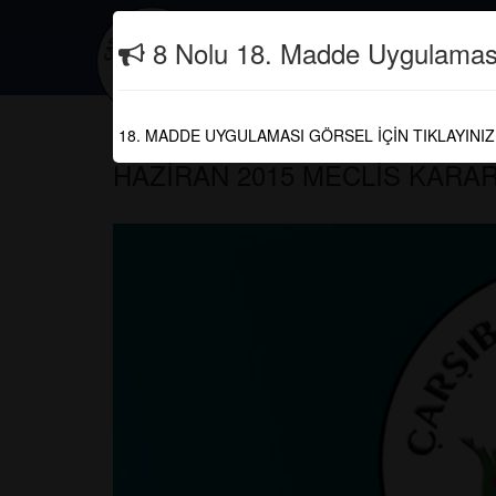
İletişim
(0462) 821 30 04
8 Nolu 18. Madde Uygulamas
Güncel
18. MADDE UYGULAMASI GÖRSEL İÇİN TIKLAYINIZ
HAZİRAN 2015 MECLİS KARAR