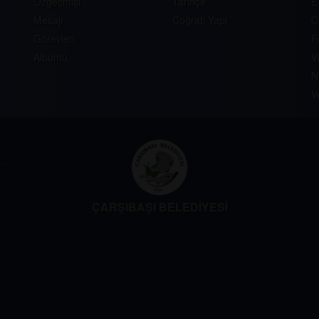
Özgeçmişi
Tarihçe
E
Mesajı
Coğrafi Yapı
C
Görevleri
F
Albümü
V
N
V
ÇARŞIBAŞI BELEDİYESİ