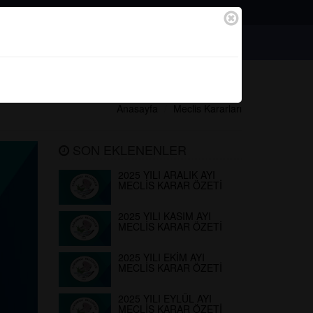
Bağlantılar
Başvurular
Anasayfa
Meclis Kararları
SON EKLENENLER
2025 YILI ARALIK AYI
MECLİS KARAR ÖZETİ
2025 YILI KASIM AYI
MECLİS KARAR ÖZETİ
2025 YILI EKİM AYI
MECLİS KARAR ÖZETİ
2025 YILI EYLÜL AYI
MECLİS KARAR ÖZETİ