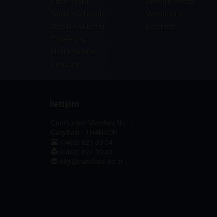
Haber Arşivi
Belediye Meclisi
Yapılan Çalışmalar
Memurlarimiz
Sosyal Faaliyetler
İşçilerimiz
Projelerimiz
Meclis Kararları
Duyurular
İletişim
Cumhuriyet Meydanı No : 1
Çarşıbaşı / TRABZON
(0462) 821 30 04
(0462) 821 30 43
bilgi@carsibasi.bel.tr