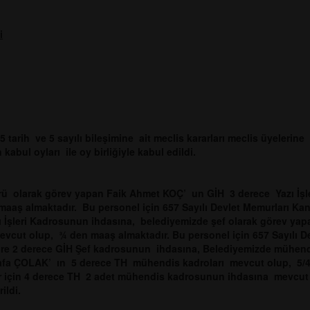
i
 tarih ve 5 sayılı bileşimine ait meclis kararları meclis üyelerine
abul oyları ile oy birliğiyle kabul edildi.
ürü olarak görev yapan Faik Ahmet KOÇ’ un GİH 3 derece Yazı İşle
aş almaktadır. Bu personel için 657 Sayılı Devlet Memurları K
İşleri Kadrosunun ihdasına, belediyemizde şef olarak görev yap
vcut olup, ¾ den maaş almaktadır. Bu personel için 657 Sayılı D
e 2 derece GİH Şef kadrosunun ihdasına, Belediyemizde mühen
fa ÇOLAK’ ın 5 derece TH mühendis kadroları mevcut olup, 5/
er için 4 derece TH 2 adet mühendis kadrosunun ihdasına mevcut
rildi.