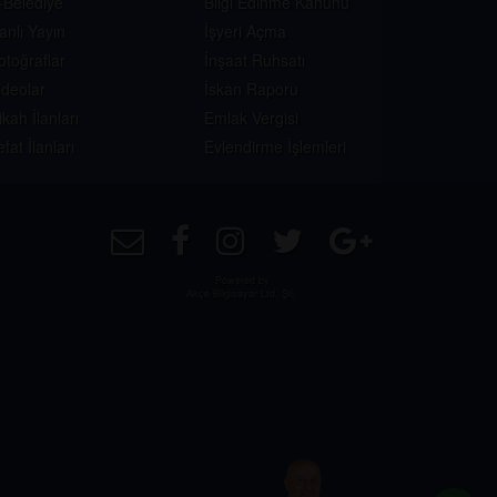
-Belediye
Bilgi Edinme Kanunu
anlı Yayın
İşyeri Açma
otoğraflar
İnşaat Ruhsatı
ideolar
İskan Raporu
ikah İlanları
Emlak Vergisi
efat İlanları
Evlendirme İşlemleri
Powered by
Akçe Bilgisayar Ltd. Şti.