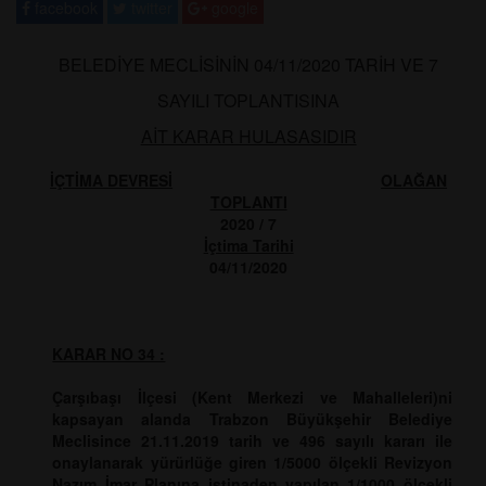
facebook
twitter
google
BELEDİYE MECLİSİNİN 04/11/2020 TARİH VE 7
SAYILI TOPLANTISINA
AİT KARAR HULASASIDIR
İÇTİMA DEVRESİ
OLAĞAN
TOPLANTI
2020 / 7
İçtima Tarihi
04/11/2020
KARAR NO 34 :
Çarşıbaşı İlçesi (Kent Merkezi ve Mahalleleri)ni
kapsayan alanda Trabzon Büyükşehir Belediye
Meclisince 21.11.2019 tarih ve 496 sayılı kararı ile
onaylanarak yürürlüğe giren 1/5000 ölçekli Revizyon
Nazım İmar Planına istinaden yapılan 1/1000 ölçekli