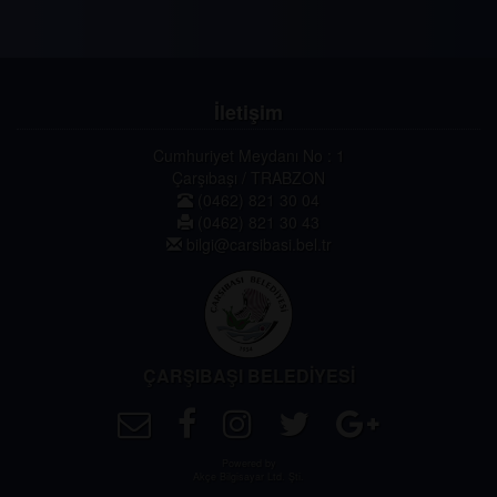
İletişim
Cumhuriyet Meydanı No : 1
Çarşıbaşı / TRABZON
(0462) 821 30 04
(0462) 821 30 43
bilgi@carsibasi.bel.tr
ÇARŞIBAŞI BELEDİYESİ
Powered by
Akçe Bilgisayar Ltd. Şti.