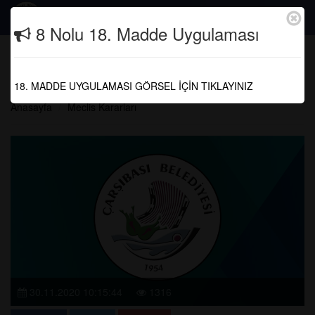
Togg
8 Nolu 18. Madde Uygulaması
navig
04.11.2020 KASIM AYI MECLİS
TOPLANTISI
18. MADDE UYGULAMASI GÖRSEL İÇİN TIKLAYINIZ
Anasayfa
Meclis Kararları
30.11.2020 10:15:44
1316