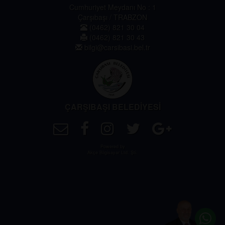
Cumhuriyet Meydanı No : 1
Çarşıbaşı / TRABZON
(0462) 821 30 04
(0462) 821 30 43
bilgi@carsibasi.bel.tr
ÇARŞIBAŞI BELEDİYESİ
Powered by
Akçe Bilgisayar Ltd. Şti.