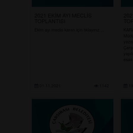
2021 EKİM AYI MECLİS
202
TOPLANTISI
TOP
Ekim ayı meclis kararı için tıklayınız ...
KARA
Müdü
yazıs
Çarşı
yapı
esas 
01.11.2021
1142
19