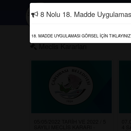
İletişim
(0462) 821 30 04
8 Nolu 18. Madde Uygulamas
Güncel
18. MADDE UYGULAMASI GÖRSEL İÇİN TIKLAYINIZ
Meclis Kararları
05/05/2022 TARİH VE 2022 / 5
07.
SAYILI MECLİS KARARI -
4 S