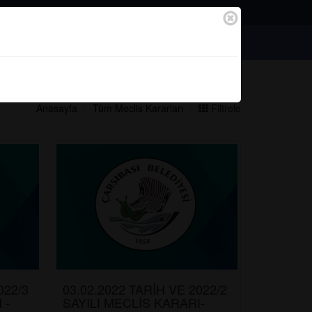
Bağlantılar
Başvurular
Anasayfa
Tüm Meclis Kararları
Filtrele
022/3
03.02.2022 TARİH VE 2022/2
 -
SAYILI MECLİS KARARI-