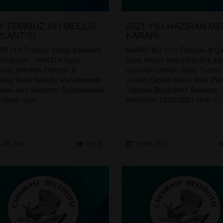
1 TEMMUZ AYI MECLİS
2021 YILI HAZİRAN ME
LANTISI
KARARI
R 315:Trabzon Valiliği Kadastro
KARAR NO 310: Trabzon İli Ça
rlüğünün 1484314 Sayılı
İlçesi Kerem Mahallesi 404 ad
ında belirtilen Trabzon İli
numaralı parsele ilişkin Turizm
başı İlçesi Yeniköy Mahallesinde
1/1000 Ölçekli Nazım İmar Planı
lacak olan Kadastro Çalışmalarına
Trabzon Büyükşehir Belediye
olmak üzer...
Meclisinin 12/03/2021 tarih v...
.08.2021
1516
19.08.2021